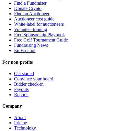
Find a Fundraiser
Donate Crypto
Find an Auctioneer
Auctioneer cost guide
White-label for auctioneers
Volunteer training
Free Sponsorship Playbook
Free Golf Tournament Guide
Fundraising News
En Español
For non-profits
Get started
Convince your board
Bidder check-in
Payouts
Reports
Company
About
Pricing
Technology