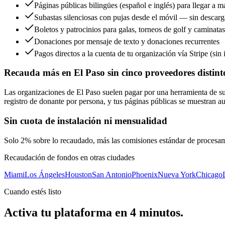
Páginas públicas bilingües (español e inglés) para llegar a 
Subastas silenciosas con pujas desde el móvil — sin descarg
Boletos y patrocinios para galas, torneos de golf y caminata
Donaciones por mensaje de texto y donaciones recurrentes
Pagos directos a la cuenta de tu organización vía Stripe (sin 
Recauda más en El Paso sin cinco proveedores distint
Las organizaciones de El Paso suelen pagar por una herramienta de sub
registro de donante por persona, y tus páginas públicas se muestran au
Sin cuota de instalación ni mensualidad
Solo 2% sobre lo recaudado, más las comisiones estándar de procesami
Recaudación de fondos en otras ciudades
Miami
Los Ángeles
Houston
San Antonio
Phoenix
Nueva York
Chicago
Cuando estés listo
Activa tu plataforma en 4 minutos.