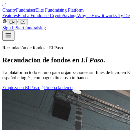
cf
CharityFundraiser
Elite Fundraising Platform
Features
Find a Fundraiser
Crypto
Savings
Why us
How it works
Try D
/
EN
ES
Sign In
Start fundraising
Recaudación de fondos · El Paso
Recaudación de fondos en
El Paso
.
La plataforma todo en uno para organizaciones sin fines de lucro en E
español e inglés, con pagos directos a tu banco.
Empieza en El Paso
Prueba la demo