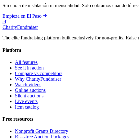
Sin cuota de instalación ni mensualidad. Solo cobramos cuando tú re
Empieza en El Paso
cf
CharityFundraiser
The elite fundraising platform built exclusively for non-profits. Raise 
Platform
All features
See it in action
Compare vs competitors
Why CharityFundraiser
Watch videos
Online auctions
Silent auctions
Live events
Item catalog
Free resources
Nonprofit Grants Directory
Risk-free Auction Packages