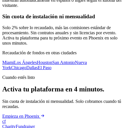
muestran automáticamente en español o inglés según el idioma del
visitante.
Sin cuota de instalación ni mensualidad
Solo 2% sobre lo recaudado, más las comisiones estándar de
procesamiento. Sin contratos anuales y sin licencias por evento.
Activa tu plataforma para tu próximo evento en Phoenix en solo
unos minutos.
Recaudación de fondos en otras ciudades
Miami
Los Ángeles
Houston
San Antonio
Nueva
York
Chicago
Dallas
El Paso
Cuando estés listo
Activa tu plataforma en 4 minutos.
Sin cuota de instalación ni mensualidad. Solo cobramos cuando tú
recaudas.
Empieza en Phoenix
cf
CharityFundraiser