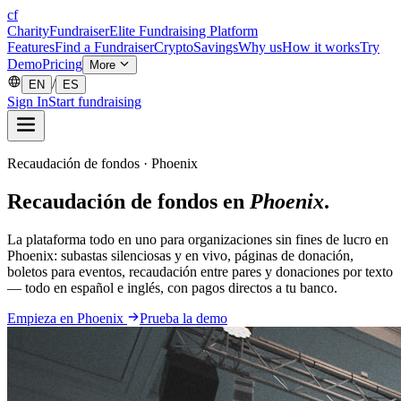
cf
CharityFundraiser
Elite Fundraising Platform
Features
Find a Fundraiser
Crypto
Savings
Why us
How it works
Try
Demo
Pricing
More
/
EN
ES
Sign In
Start fundraising
Recaudación de fondos · Phoenix
Recaudación de fondos en
Phoenix
.
La plataforma todo en uno para organizaciones sin fines de lucro en
Phoenix: subastas silenciosas y en vivo, páginas de donación,
boletos para eventos, recaudación entre pares y donaciones por texto
— todo en español e inglés, con pagos directos a tu banco.
Empieza en Phoenix
Prueba la demo