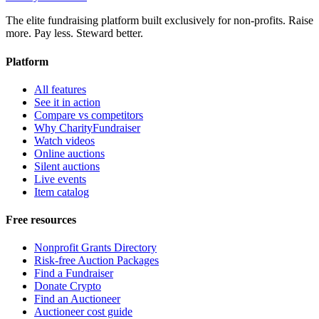
The elite fundraising platform built exclusively for non-profits. Raise
more. Pay less. Steward better.
Platform
All features
See it in action
Compare vs competitors
Why CharityFundraiser
Watch videos
Online auctions
Silent auctions
Live events
Item catalog
Free resources
Nonprofit Grants Directory
Risk-free Auction Packages
Find a Fundraiser
Donate Crypto
Find an Auctioneer
Auctioneer cost guide