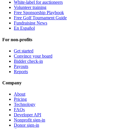
White-label for auctioneers
Volunteer training
Free Sponsorship Playbook
Free Golf Tournament Guide
Fundraising News
En Español
For non-profits
Get started
Convince your board
Bidder check-in
Payouts
Reports
Company
About
Pricing
Technology
FAQs
Developer API
Nonprofit sign-in
Donor sign-in