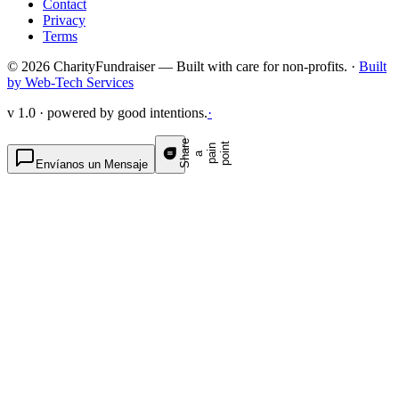
Contact
Privacy
Terms
© 2026 CharityFundraiser — Built with care for non-profits. ·
Built
by Web-Tech Services
v 1.0 · powered by good intentions.
·
S
h
a
e
p
p
o
t
r
n
n
a
a
i
i
Envíanos un Mensaje