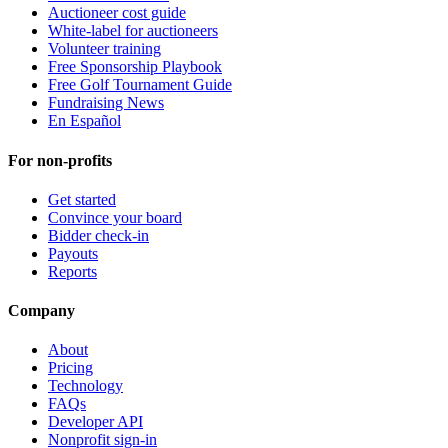
Auctioneer cost guide
White-label for auctioneers
Volunteer training
Free Sponsorship Playbook
Free Golf Tournament Guide
Fundraising News
En Español
For non-profits
Get started
Convince your board
Bidder check-in
Payouts
Reports
Company
About
Pricing
Technology
FAQs
Developer API
Nonprofit sign-in