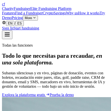
cf
CharityFundraiser
Elite Fundraising Platform
Features
Find a Fundraiser
Crypto
Savings
Why us
How it works
Try
Demo
Pricing
More
/
EN
ES
Sign In
Start fundraising
Todas las funciones
Todo lo que necesitas para recaudar,
en
una sola plataforma.
Subastas silenciosas y en vivo, páginas de donación, eventos con
boletos, recaudación entre pares, rifas, golf, paddle raise, CRM de
donantes, email y SMS, marcadores en vivo, herramientas de IA y
gestión de voluntarios — todo bajo un solo inicio de sesión.
Explora la plataforma gratis
Prueba la demo