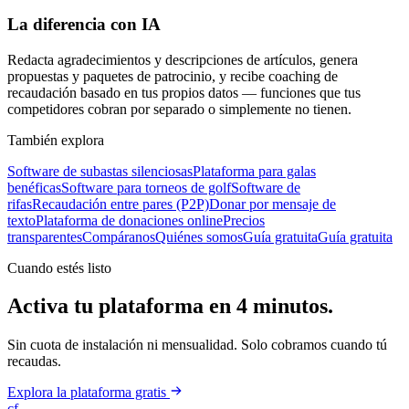
La diferencia con IA
Redacta agradecimientos y descripciones de artículos, genera
propuestas y paquetes de patrocinio, y recibe coaching de
recaudación basado en tus propios datos — funciones que tus
competidores cobran por separado o simplemente no tienen.
También explora
Software de subastas silenciosas
Plataforma para galas
benéficas
Software para torneos de golf
Software de
rifas
Recaudación entre pares (P2P)
Donar por mensaje de
texto
Plataforma de donaciones online
Precios
transparentes
Compáranos
Quiénes somos
Guía gratuita
Guía gratuita
Cuando estés listo
Activa tu plataforma en 4 minutos.
Sin cuota de instalación ni mensualidad. Solo cobramos cuando tú
recaudas.
Explora la plataforma gratis
cf