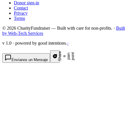
Donor sign-in
Contact
Privacy
Terms
© 2026 CharityFundraiser — Built with care for non-profits. ·
Built
by Web-Tech Services
v 1.0 · powered by good intentions.
·
S
h
a
e
p
p
o
t
r
n
n
a
a
i
i
Envíanos un Mensaje