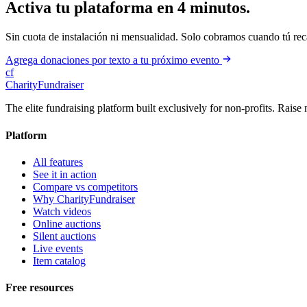
Activa tu plataforma en 4 minutos.
Sin cuota de instalación ni mensualidad. Solo cobramos cuando tú re
Agrega donaciones por texto a tu próximo evento
cf
CharityFundraiser
The elite fundraising platform built exclusively for non-profits. Raise 
Platform
All features
See it in action
Compare vs competitors
Why CharityFundraiser
Watch videos
Online auctions
Silent auctions
Live events
Item catalog
Free resources