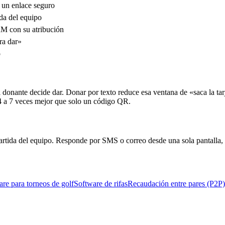
 un enlace seguro
da del equipo
RM con su atribución
ra dar»
o
donante decide dar. Donar por texto reduce esa ventana de «saca la tarj
4 a 7 veces mejor que solo un código QR.
artida del equipo. Responde por SMS o correo desde una sola pantalla, 
re para torneos de golf
Software de rifas
Recaudación entre pares (P2P)