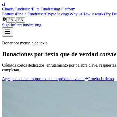
cf
CharityFundraiser
Elite Fundraising Platform
Features
Find a Fundraiser
Crypto
Savings
Why us
How it works
Try D
/
EN
ES
Sign In
Start fundraising
Donar por mensaje de texto
Donaciones por texto que de verdad
convie
Códigos cortos dedicados, enrutamiento por palabra clave, respuestas
completan.
Agrega donaciones por texto a tu próximo evento
Prueba la demo