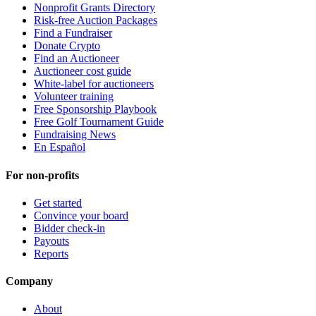
Nonprofit Grants Directory
Risk-free Auction Packages
Find a Fundraiser
Donate Crypto
Find an Auctioneer
Auctioneer cost guide
White-label for auctioneers
Volunteer training
Free Sponsorship Playbook
Free Golf Tournament Guide
Fundraising News
En Español
For non-profits
Get started
Convince your board
Bidder check-in
Payouts
Reports
Company
About