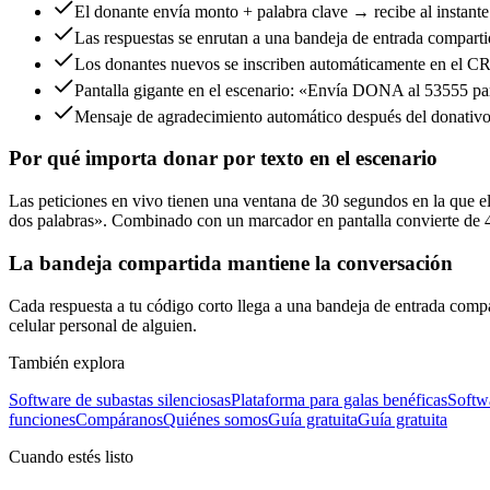
El donante envía monto + palabra clave → recibe al instante
Las respuestas se enrutan a una bandeja de entrada comparti
Los donantes nuevos se inscriben automáticamente en el C
Pantalla gigante en el escenario: «Envía DONA al 53555 pa
Mensaje de agradecimiento automático después del donativ
Por qué importa donar por texto en el escenario
Las peticiones en vivo tienen una ventana de 30 segundos en la que el 
dos palabras». Combinado con un marcador en pantalla convierte de 
La bandeja compartida mantiene la conversación
Cada respuesta a tu código corto llega a una bandeja de entrada comp
celular personal de alguien.
También explora
Software de subastas silenciosas
Plataforma para galas benéficas
Softwa
funciones
Compáranos
Quiénes somos
Guía gratuita
Guía gratuita
Cuando estés listo