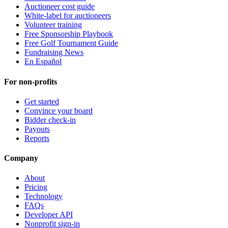
Auctioneer cost guide
White-label for auctioneers
Volunteer training
Free Sponsorship Playbook
Free Golf Tournament Guide
Fundraising News
En Español
For non-profits
Get started
Convince your board
Bidder check-in
Payouts
Reports
Company
About
Pricing
Technology
FAQs
Developer API
Nonprofit sign-in