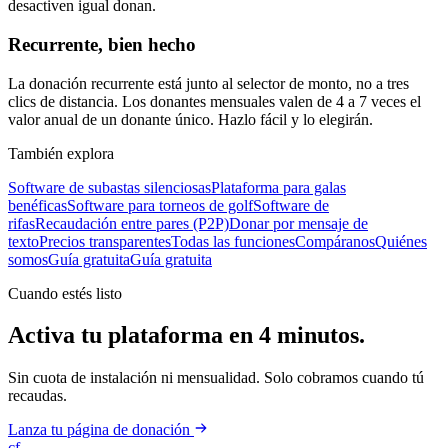
desactiven igual donan.
Recurrente, bien hecho
La donación recurrente está junto al selector de monto, no a tres
clics de distancia. Los donantes mensuales valen de 4 a 7 veces el
valor anual de un donante único. Hazlo fácil y lo elegirán.
También explora
Software de subastas silenciosas
Plataforma para galas
benéficas
Software para torneos de golf
Software de
rifas
Recaudación entre pares (P2P)
Donar por mensaje de
texto
Precios transparentes
Todas las funciones
Compáranos
Quiénes
somos
Guía gratuita
Guía gratuita
Cuando estés listo
Activa tu plataforma en 4 minutos.
Sin cuota de instalación ni mensualidad. Solo cobramos cuando tú
recaudas.
Lanza tu página de donación
cf