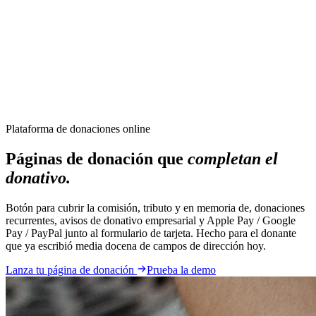
CharityFundraiser
Elite Fundraising Platform
Features
Find a Fundraiser
Crypto
Savings
Why us
How it works
Try
Demo
Pricing
More
/
EN
ES
Sign In
Start fundraising
Plataforma de donaciones online
Páginas de donación que
completan el
donativo.
Botón para cubrir la comisión, tributo y en memoria de, donaciones
recurrentes, avisos de donativo empresarial y Apple Pay / Google
Pay / PayPal junto al formulario de tarjeta. Hecho para el donante
que ya escribió media docena de campos de dirección hoy.
Lanza tu página de donación
Prueba la demo