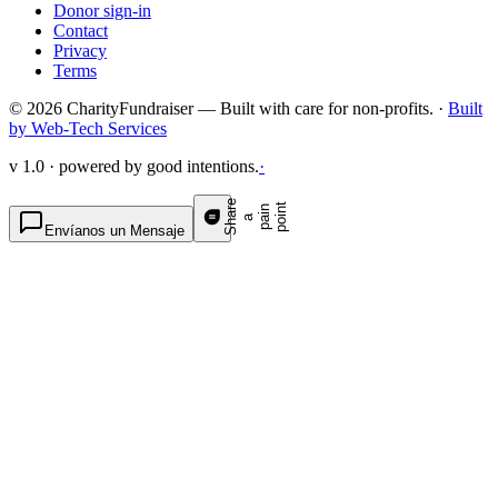
Donor sign-in
Contact
Privacy
Terms
© 2026 CharityFundraiser — Built with care for non-profits. ·
Built
by Web-Tech Services
v 1.0 · powered by good intentions.
·
S
h
a
e
p
p
o
t
r
n
n
a
a
i
i
Envíanos un Mensaje