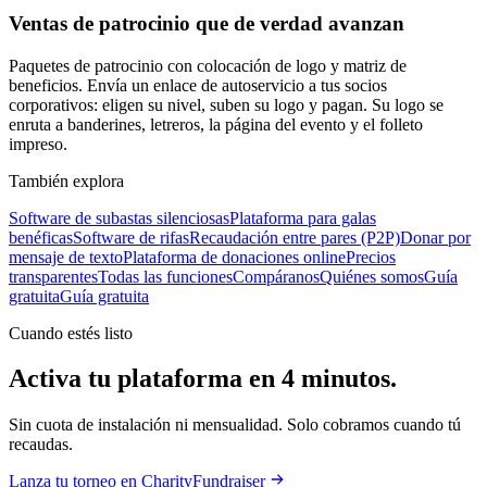
Ventas de patrocinio que de verdad avanzan
Paquetes de patrocinio con colocación de logo y matriz de
beneficios. Envía un enlace de autoservicio a tus socios
corporativos: eligen su nivel, suben su logo y pagan. Su logo se
enruta a banderines, letreros, la página del evento y el folleto
impreso.
También explora
Software de subastas silenciosas
Plataforma para galas
benéficas
Software de rifas
Recaudación entre pares (P2P)
Donar por
mensaje de texto
Plataforma de donaciones online
Precios
transparentes
Todas las funciones
Compáranos
Quiénes somos
Guía
gratuita
Guía gratuita
Cuando estés listo
Activa tu plataforma en 4 minutos.
Sin cuota de instalación ni mensualidad. Solo cobramos cuando tú
recaudas.
Lanza tu torneo en CharityFundraiser