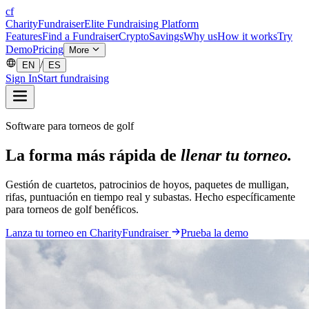
cf
CharityFundraiser
Elite Fundraising Platform
Features
Find a Fundraiser
Crypto
Savings
Why us
How it works
Try
Demo
Pricing
More
/
EN
ES
Sign In
Start fundraising
Software para torneos de golf
La forma más rápida de
llenar tu torneo.
Gestión de cuartetos, patrocinios de hoyos, paquetes de mulligan,
rifas, puntuación en tiempo real y subastas. Hecho específicamente
para torneos de golf benéficos.
Lanza tu torneo en CharityFundraiser
Prueba la demo