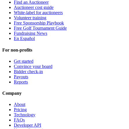
Find an Auctioneer
Auctioneer cost guide
White-label for auctioneers
Volunteer training
Free Sponsorship Playbook
Free Golf Tournament Guide
Fundraising News
En Español
For non-profits
Get started
Convince your board
Bidder check-in
Payouts
Reports
Company
About
Pricing
Technology
FAQs
Developer API