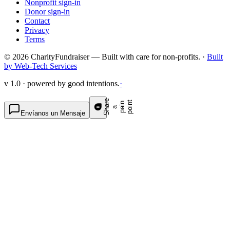
Nonprofit sign-in
Donor sign-in
Contact
Privacy
Terms
© 2026 CharityFundraiser — Built with care for non-profits. ·
Built
by Web-Tech Services
v 1.0 · powered by good intentions.
·
S
h
a
e
p
p
o
t
r
n
n
a
a
i
i
Envíanos un Mensaje