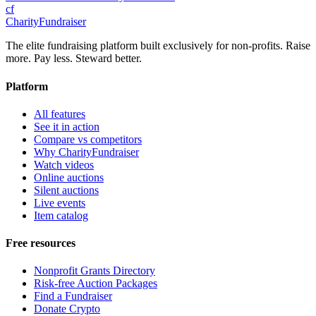
cf
CharityFundraiser
The elite fundraising platform built exclusively for non-profits. Raise
more. Pay less. Steward better.
Platform
All features
See it in action
Compare vs competitors
Why CharityFundraiser
Watch videos
Online auctions
Silent auctions
Live events
Item catalog
Free resources
Nonprofit Grants Directory
Risk-free Auction Packages
Find a Fundraiser
Donate Crypto